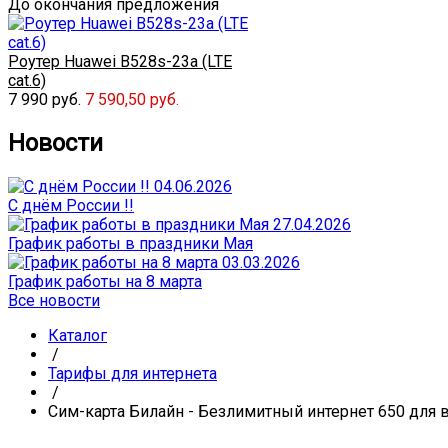
До окончания предложения
Роутер Huawei B528s-23a (LTE
cat.6)
7 990 руб.
7 590,50 руб.
Новости
04.06.2026
С днём России !!
27.04.2026
График работы в праздники Мая
03.03.2026
График работы на 8 марта
Все новости
Каталог
/
Тарифы для интернета
/
Сим-карта Билайн - Безлимитный интернет 650 для в